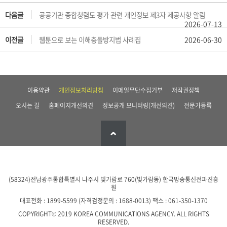
다음글
공공기관 종합청렴도 평가 관련 개인정보 제3자 제공사항 알림
2026-07-13
이전글
웹툰으로 보는 이해충돌방지법 사례집
2026-06-30
이용약관
개인정보처리방침
이메일무단수집거부
저작권정책
오시는 길
홈페이지개선의견
정보공개 모니터링(개선의견)
전문가등록
(58324)전남광주통합특별시 나주시 빛가람로 760(빛가람동)
한국방송통신전파진흥
원
대표전화 : 1899-5599 (자격검정문의 : 1688-0013)
팩스 : 061-350-1370
COPYRIGHT© 2019 KOREA COMMUNICATIONS AGENCY. ALL RIGHTS
RESERVED.