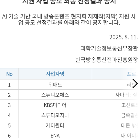
지원 사업 공모 최종 선정결과 공지
AI 기술 기반 국내 방송콘텐츠 현지화 재제작(자막) 지원 사
업 공모 선정결과를 아래와 같이 공지합니다.
2025. 8. 11.
과학기술정보통신부장관
한국방송통신전파진흥원장
No
사업자명
프로
1
위매드
러브
2
스튜디오에스
사마귀 : 
3
KBS미디어
조선로
4
스튜디오지니
금쪽같은
5
제이원더
대문 밖
6
ENA
내 아이