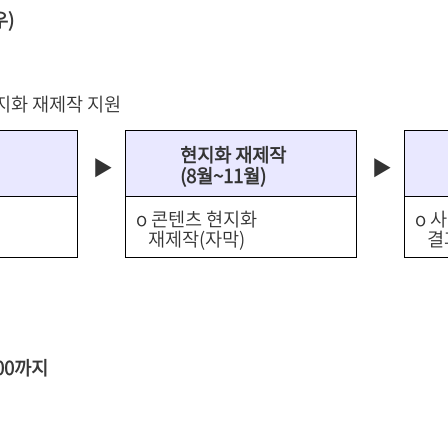
우)
지화 재제작 지원
현지화 재제작
▶
▶
(8월~11월)
o 콘텐츠 현지화
o 
재제작(자막)
결
4:00까지