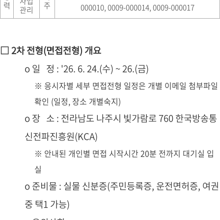
사업
력
주
000010, 0009-000014, 0009-000017
관리
□ 2차 전형(면접전형) 개요
o 일 정 : '26. 6. 24.(수) ~ 26.(금)
※ 응시자별 세부 면접전형 일정은 개별 이메일 첨부파일
확인 (일정, 장소 개별숙지)
o 장 소 : 전라남도 나주시 빛가람로 760 한국방송통
신전파진흥원(KCA)
※ 안내된 개인별 면접 시작시간 20분 전까지 대기실 입
실
o 준비물 : 실물 신분증(주민등록증, 운전면허증, 여권
중 택1 가능)