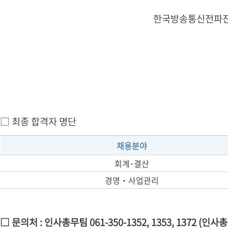
한국방송통신전파진흥
□ 최종 합격자 명단
채용분야
회계･결산
경영‧사업관리
□ 문의처 : 인사총무팀 061-350-1352, 1353, 1372 (인사