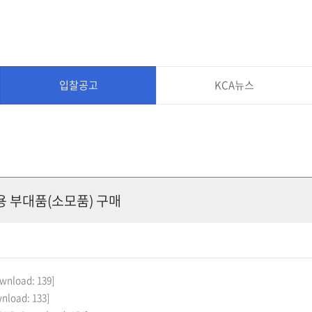
입찰공고
KCA뉴스
용 부대품(소모품) 구매
ownload: 139]
wnload: 133]