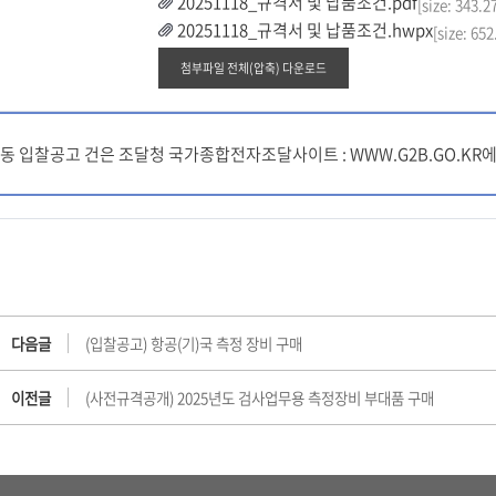
20251118_규격서 및 납품조건.pdf
[size: 343.
20251118_규격서 및 납품조건.hwpx
[size: 65
첨부파일 전체(압축) 다운로드
동 입찰공고 건은 조달청 국가종합전자조달사이트 : WWW.G2B.GO.K
다음글
(입찰공고) 항공(기)국 측정 장비 구매
이전글
(사전규격공개) 2025년도 검사업무용 측정장비 부대품 구매