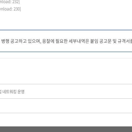
nload: 232]
wnload: 230]
R에 병행 공고하고 있으며, 응찰에 필요한 세부내역은 붙임 공고문 및 규격
업 네트워킹 운영