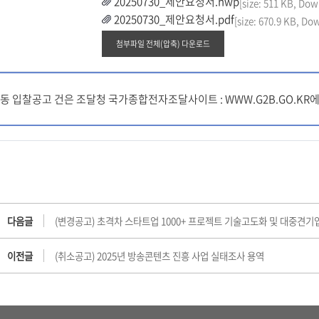
20250730_제안요청서.hwp
[size: 511 KB, Dow
20250730_제안요청서.pdf
[size: 670.9 KB, Do
첨부파일 전체(압축) 다운로드
동 입찰공고 건은 조달청 국가종합전자조달사이트 : WWW.G2B.GO.K
다음글
(변경공고) 초격차 스타트업 1000+ 프로젝트 기술고도화 및 대중견기
이전글
(취소공고) 2025년 방송콘텐츠 진흥 사업 실태조사 용역