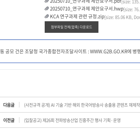
20250710_연구과제 제안요구서.pdf
[size: 13
20250710_연구과제 제안요구서.hwp
[size: 7
KCA 연구과제 관련 규정.zip
[size: 85.06 KB, D
첨부파일 전체(압축) 다운로드
동 공모 건은 조달청 국가종합전자조달사이트 : WWW.G2B.GO.KR에 
다음글
(사전규격 공개) AI 기술 기반 해외 한국어방송사 송출용 콘텐츠 재제작
이전글
(입찰공고) 제26회 전파방송산업 진흥주간 행사 기획·운영