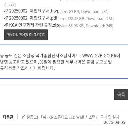
d: 273]
20250902_제안요구서.hwp
[size: 83 KB, Download: 284]
20250902_제안요구서.pdf
[size: 138.48 KB, Download: 261]
KCA 연구과제 관련 규정.zip
[size: 85.06 KB, Download: 245]
첨부파일 전체(압축) 다운로드
동 공모 건은 조달청 국가종합전자조달사이트 : WWW.G2B.GO.KR에
병행 공고하고 있으며, 응찰에 필요한 세부내역은 붙임 공모문 및
규격서를 참조하시기 바랍니다.
목록
다음글
(입찰공고) 「Ai·XR 스튜디오 LED Wall 시스템」 구매 및 설치
2025-09-05