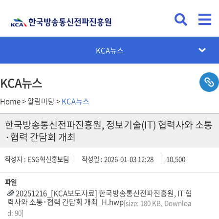
KCA뉴스
공지사항
채용공고
입찰공고
카드뉴스
설문조사
KCA뉴스
Home > 알림마당 >
KCA뉴스
한국방송통신전파진흥원, 정보기술(IT) 협력사와 소통
·협력 간담회 개최
작성자 : ESG혁신홍보팀
작성일 : 2026-01-03 12:28
10,500
파일
20251216_[KCA보도자료] 한국방송통신전파진흥원, IT 협
력사와 소통･협력 간담회 개최_H.hwp
[size: 180 KB, Downloa
d: 90]