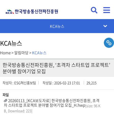
KCA뉴스
공지사항
채용공고
입찰공고
카드뉴스
설문조사
KCA뉴스
Home > 알림마당 >
KCA뉴스
한국방송통신전파진흥원, ‘초격차 스타트업 프로젝트’
분야별 참여기업 모집
작성자 : ESG혁신홍보팀
작성일 : 2026-02-23 17:01
29,215
파일
20260113_[KCA보도자료] 한국방송통신전파진흥원, 초격
차 스타트업 프로젝트 분야별 참여기업 모집_H.hwp
[size: 96 K
B, Download: 223]