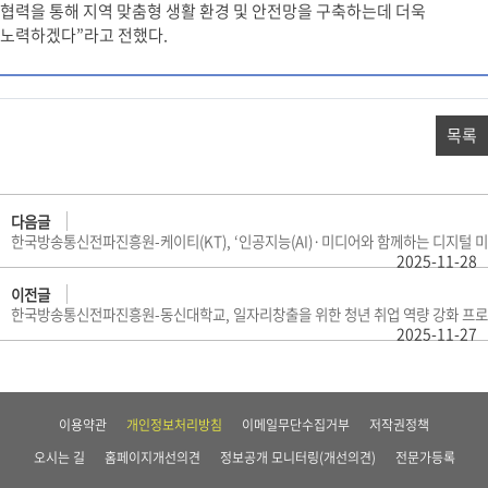
협력을 통해 지역 맞춤형 생활 환경 및 안전망을 구축하는데 더욱
노력하겠다”라고 전했다.
목록
다음글
한국방송통신전파진흥원-케이티(KT), ‘인공지능(AI)·미디어와 함께하는 디지털 미
2025-11-28
이전글
한국방송통신전파진흥원-동신대학교, 일자리창출을 위한 청년 취업 역량 강화 프
2025-11-27
이용약관
개인정보처리방침
이메일무단수집거부
저작권정책
오시는 길
홈페이지개선의견
정보공개 모니터링(개선의견)
전문가등록