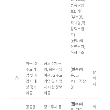
접속IP정
보), 기타
(부서명,
직책명,직
장팩스번
호)
(선택)직
장연락처,
직장주소
이음5G
정보주체 동
수요기
의/회원가입,
(필수)
이
탈
업 및 사
이음5G 수요
름, E-
⑦
퇴
업자 대
기업 및 사업
Mail, 직장
시
상 정보
자 대상 정보
명
제공
제공
(필수)
이
공공용
정보주체 동
회
름, 핸드