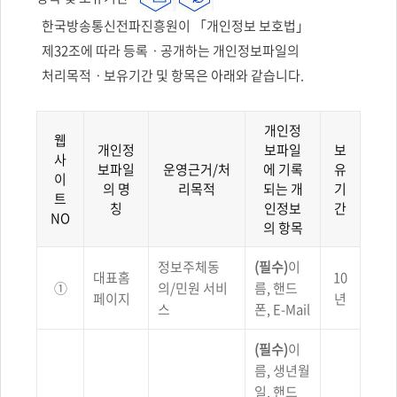
한국방송통신전파진흥원이 「개인정보 보호법」
제32조에 따라 등록ㆍ공개하는 개인정보파일의
처리목적ㆍ보유기간 및 항목은 아래와 같습니다.
개인정
웹
개인정
보파일
보
사
보파일
운영근거/처
에 기록
유
이
의 명
리목적
되는 개
기
트
칭
인정보
간
NO
의 항목
개인정보파일의
정보주체동
(필수)
이
처리목적ㆍ보유기간
대표홈
10
및
①
의/민원 서비
름, 핸드
페이지
년
항목에
스
폰, E-Mail
대해
웹사이트
NO,
(필수)
이
개인정보파일의
름, 생년월
명칭,
일, 핸드