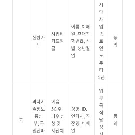
해
당
사
이름, 이메
업
사업비
일, 휴대전
종
신한카
동
카드발
화번호, 성
료
드
의
급
별, 생년월
연
일
도
부
터
5년
업
무
과학기
이음
목
술정보
5G 주
성명, ID,
적
통신
파수 신
연락처, 직
동
⑦
달
부, 국
청 및
장명, 이메
의
성
립전파
지원체
일
시