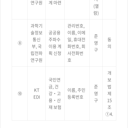
연구원
계 마련
(열
람)
과학기
관리번호,
술정보
공공용
이름, 이메
준
통신
주파수
일, 휴대전
동
⑧
영
부, 국
이용 계
화번호, 회
의
구
립전파
획 신청
사전화번
연구원
호
개
국민연
보
금, 건
준
법
KT
이름, 주민
⑩
강‧고
영
제
EDI
등록번호
용‧산
구
15
재 보험
조
①4.