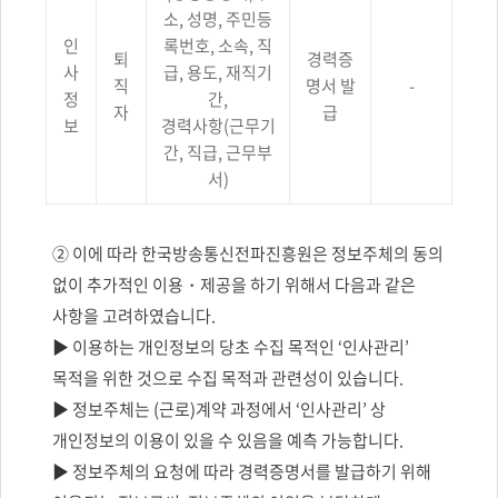
이용・
소, 성명, 주민등
제공에
인
록번호, 소속, 직
대해
퇴
경력증
사
급, 용도, 재직기
개인정보파일명,
직
명서 발
-
제공받는자,
정
간,
자
급
항목,
보
경력사항(근무기
이용‧
간, 직급, 근무부
제공
목적,
서)
제공받는자의
보유
및
② 이에 따라 한국방송통신전파진흥원은 정보주체의 동의
이용기간의
정보를
없이 추가적인 이용・제공을 하기 위해서 다음과 같은
제공합니다.
사항을 고려하였습니다.
▶ 이용하는 개인정보의 당초 수집 목적인 ‘인사관리’
목적을 위한 것으로 수집 목적과 관련성이 있습니다.
▶ 정보주체는 (근로)계약 과정에서 ‘인사관리’ 상
개인정보의 이용이 있을 수 있음을 예측 가능합니다.
▶ 정보주체의 요청에 따라 경력증명서를 발급하기 위해