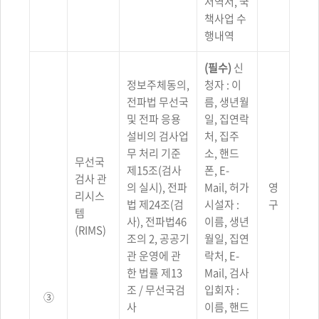
저역서, 국
책사업 수
행내역
(필수)
신
정보주체동의,
청자 : 이
전파법 무선국
름, 생년월
및 전파 응용
일, 집연락
설비의 검사업
처, 집주
무 처리 기준
소, 핸드
무선국
제15조(검사
폰, E-
검사 관
의 실시), 전파
Mail, 허가
영
리시스
법 제24조(검
시설자 :
구
템
사), 전파법46
이름, 생년
(RIMS)
조의 2, 공공기
월일, 집연
관 운영에 관
락처, E-
한 법률 제13
Mail, 검사
조 / 무선국검
입회자 :
③
사
이름, 핸드