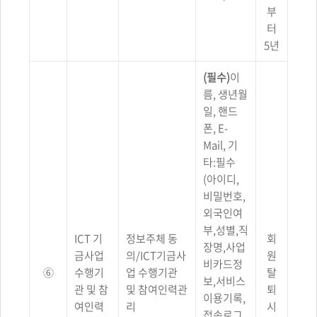
부
터
5년
(필수)
이
름, 생년월
일, 핸드
폰, E-
Mail, 기
타:필수
(아이디,
비밀번호,
외국인여
부,성별,직
ICT 기
정보주체 동
회
장명,사업
금사업
의/ICT기금사
원
비카드정
⑥
수행기
업 수행기관
탈
보,서비스
관 및 참
및 참여인력관
퇴
이용기록,
여인력
리
시
접속로그,