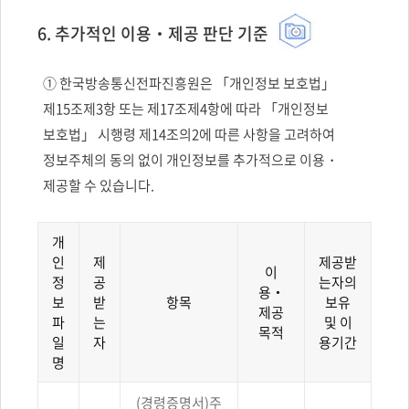
6. 추가적인 이용‧제공 판단 기준
① 한국방송통신전파진흥원은 「개인정보 보호법」
제15조제3항 또는 제17조제4항에 따라 「개인정보
보호법」 시행령 제14조의2에 따른 사항을 고려하여
정보주체의 동의 없이 개인정보를 추가적으로 이용・
제공할 수 있습니다.
개
인
제
제공받
이
정
공
는자의
용‧
보
받
항목
보유
제공
파
는
및 이
목적
일
자
용기간
명
개인인정보를
(경령증명서)주
추가적으로