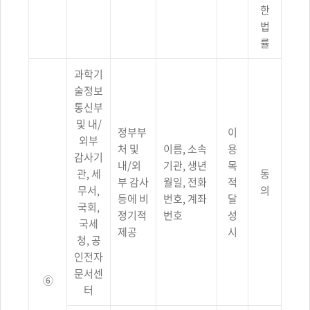
한
법
률
과학기
술정보
통신부
및 내/
정부부
이
외부
처 및
이름, 소속
용
감사기
내/외
기관, 생년
목
관, 세
동
부 감사
월일, 전화
적
무서,
의
등에 비
번호, 계좌
달
국회,
정기적
번호
성
국세
제공
시
청, 공
인전자
문서센
⑥
터