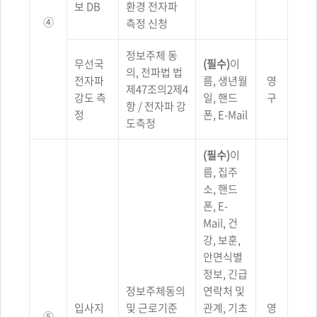
보 DB
환경 전자파
④
측정 신청
정보주체 동
무선국
(필수)
이
의, 전파법 법
전자파
름, 생년월
영
제47조의2제4
강도 측
일, 핸드
구
항 / 전자파 강
정
폰, E-Mail
도측정
(필수)
이
름, 집주
소, 핸드
폰, E-
Mail, 건
강, 보훈,
안면식별
정보, 긴급
정보주체동의
연락처 및
입사지
및 근로기준
관계, 기초
영
⑤