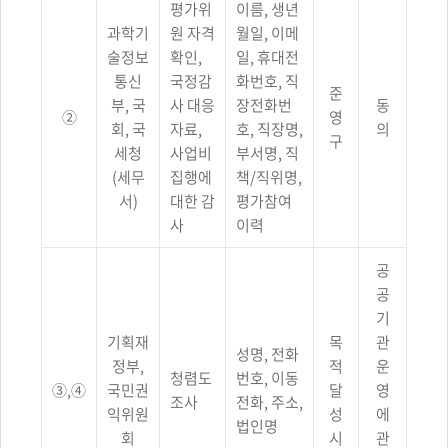
평가위
이름, 생년
제3자
제공에
과학기
원 자격
월일, 이메
대해
술정보
확인,
일, 휴대전
웹사이트
통신
국정감
화번호, 직
NO,
준
제공받는자,
부, 국
사 대응
장전화번
동
②
영
제공목적,
회, 국
자료,
호, 직장명,
의
제공항목,
구
세청
사업비
부서명, 직
보유
및
(세무
집행에
책/직위명,
이용기간,
서)
대한 감
평가참여
관련근거의
사
이력
정보를
제공합니다.
공
공
기
기획재
목
관
성명, 전화
정부,
적
운
청렴도
번호, 이동
③,④
국민권
달
영
조사
전화, 주소,
익위원
성
에
법인명
회
시
관