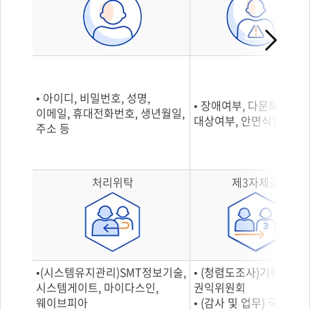
• 아이디, 비밀번호, 성명,
• 장애여부, 다문화가족
이메일, 휴대전화번호, 생년월일,
대상여부, 안면식별정보
주소 등
처리위탁
제3자제공
•(시스템유지관리)SMT정보기술,
• (청렴도조사)기획재정부
시스템게이트, 마이다스인,
권익위원회
웨이브피아
• (감사 및 업무) 국회,