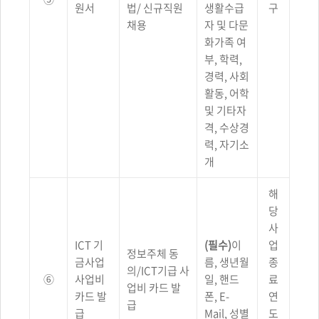
원서
법/ 신규직원
생활수급
구
채용
자 및 다문
화가족 여
부, 학력,
경력, 사회
활동, 어학
및 기타자
격, 수상경
력, 자기소
개
해
당
사
ICT 기
(필수)
이
업
정보주체 동
금사업
름, 생년월
종
의/ICT기급 사
⑥
사업비
일, 핸드
료
업비 카드 발
카드 발
폰, E-
연
급
급
Mail, 성별
도