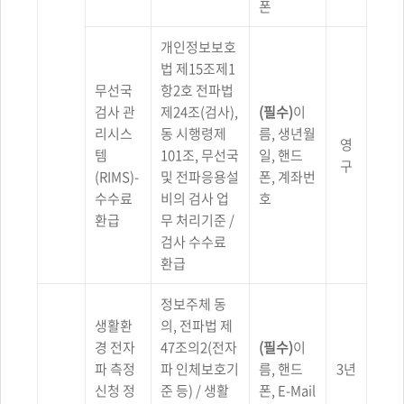
폰
개인정보보호
법 제15조제1
무선국
항2호 전파법
검사 관
제24조(검사),
(필수)
이
리시스
동 시행령제
름, 생년월
영
템
101조, 무선국
일, 핸드
구
(RIMS)-
및 전파응용설
폰, 계좌번
수수료
비의 검사 업
호
환급
무 처리기준 /
검사 수수료
환급
정보주체 동
생활환
의, 전파법 제
경 전자
47조의2(전자
(필수)
이
파 측정
파 인체보호기
름, 핸드
3년
신청 정
준 등) / 생활
폰, E-Mail