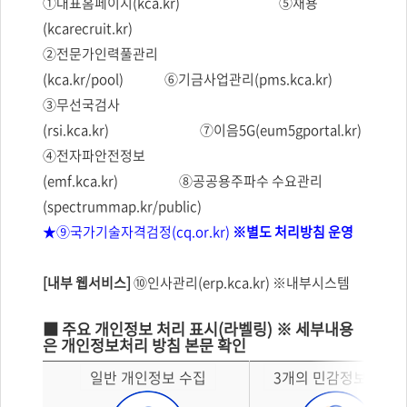
①대표홈페이지(kca.kr)
⑤채용
(kcarecruit.kr)
②전문가인력풀관리
(kca.kr/pool)
⑥기금사업관리(pms.kca.kr)
③무선국검사
(rsi.kca.kr)
⑦이음5G(eum5gportal.kr)
④전자파안전정보
(emf.kca.kr)
⑧공공용주파수 수요관리
(spectrummap.kr/public)
★⑨국가기술자격검정(cq.or.kr)
※별도 처리방침 운영
[내부 웹서비스]
⑩인사관리(erp.kca.kr) ※내부시스템
■ 주요 개인정보 처리 표시(라벨링) ※ 세부내용
은 개인정보처리 방침 본문 확인
일반 개인정보 수집
3개의 민감정보 수집