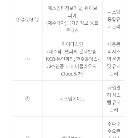
웹사이트
에스엠티정보기술, 웨이브
NO,
시스템
위탁받는자
피아
①②③④⑩
통합유
(수탁자),
(재수탁자)①가민정보,④트
위탁업무의
지관리
로닉스
정보를
제공합니다.
마이다스인
채용관
(재수탁 : 넷퍼씨-문자발송,
리시스
⑤
KCB-본인확인, 한주홀딩스-
템 운영
ARS인증, 네이버클라우드-
및 유지
Cloud임차)
관리
사업관
리 시스
⑥
시스템게이트
템 유지
관리
주파수
수요관