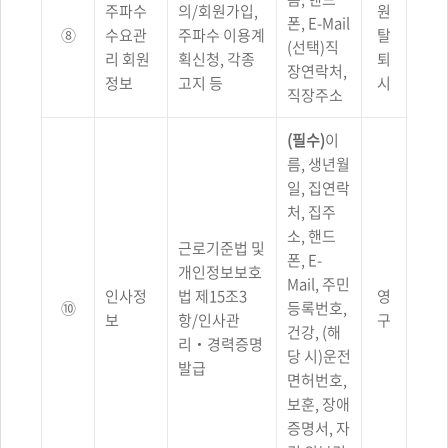
주파수
의/회원가입,
원
폰, E-Mail
⑧
수요관
주파수 이용계
탈
(선택)직
리 회원
획신청, 각종
퇴
장연락처,
정보
고지 등
시
직장주소
(필수)
이
름, 생년월
일, 집연락
처, 집주
소, 핸드
근로기준법 및
폰, E-
개인정보보호
Mail, 주민
인사정
법 제15조3
영
⑩
등록번호,
보
항/인사관
구
건강, (해
리‧경력증명
당 시)운전
발급
면허번호,
보훈, 장애
증명서, 자