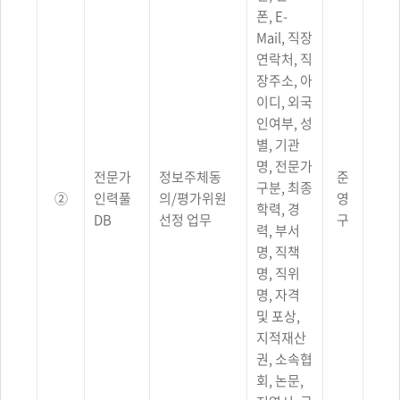
운영근거/
처리목적,
폰, E-
개인정보파일에
Mail, 직장
기록되는
연락처, 직
개인정보의
항목,
장주소, 아
보유기간의
이디, 외국
정보를
인여부, 성
제공합니다.
별, 기관
명, 전문가
전문가
정보주체동
준
구분, 최종
②
인력풀
의/평가위원
영
학력, 경
DB
선정 업무
구
력, 부서
명, 직책
명, 직위
명, 자격
및 포상,
지적재산
권, 소속협
회, 논문,