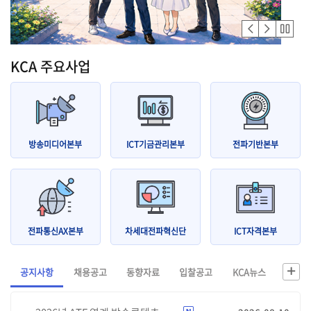
KCA 주요사업
방송미디어본부
ICT기금관리본부
전파기반본부
전파통신AX본부
차세대전파혁신단
ICT자격본부
공지사항
채용공고
동향자료
입찰공고
KCA뉴스