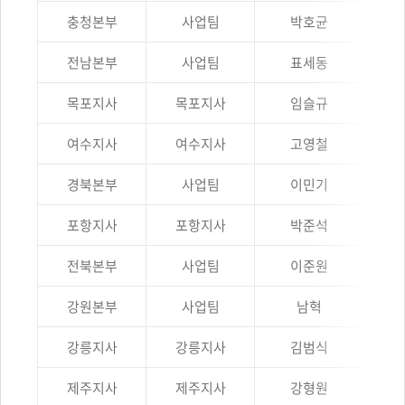
충청본부
사업팀
박호균
전남본부
사업팀
표세동
목포지사
목포지사
임슬규
여수지사
여수지사
고영철
경북본부
사업팀
이민기
포항지사
포항지사
박준석
전북본부
사업팀
이준원
강원본부
사업팀
남혁
강릉지사
강릉지사
김범식
제주지사
제주지사
강형원