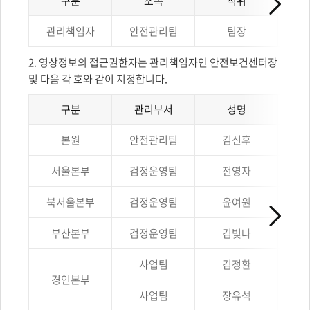
구분
소속
직위
관리책임자
관리책임자
안전관리팀
팀장
및
접근권한자
안내를
2. 영상정보의 접근권한자는 관리책임자인 안전보건센터장
구분,
및 다음 각 호와 같이 지정합니다.
소속,
직위,
이름,
구분
관리부서
성명
연락처
영상정보의
항목으로
본원
안전관리팀
김신후
접근권한자
나타낸
안내를
표입니다.
구분,
서울본부
검정운영팀
전영자
관리부서,
성명,
북서울본부
검정운영팀
윤여원
직위,
연락처
항목으로
부산본부
검정운영팀
김빛나
나타낸
표입니다.
사업팀
김정환
경인본부
사업팀
장유석