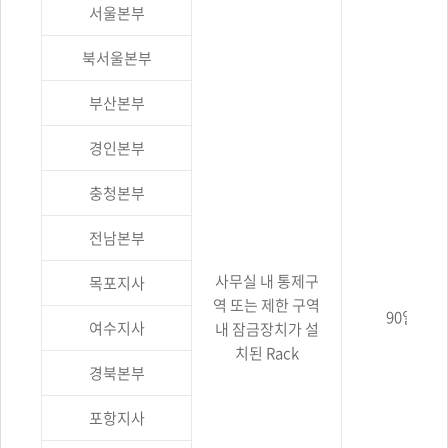
현황을
서울본부
보여주는
표입니다.
북서울본부
구분,
영상정보의
부산본부
보관장소,
영상정보의
경인본부
보관기간,
충청본부
영상정보의
촬영시간의
전남본부
정보를
나타냅니다.
사무실 내 통제구
목포지사
역 또는 제한 구역
90일 이하
여수지사
내 잠금장치가 설
치된 Rack
경북본부
포항지사