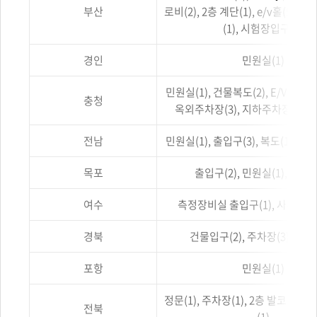
항목으로
부산
로비(2), 2층 계단(1), e/v홀(5),
나타낸
표입니다.
(1), 시험장입구(1)
경인
민원실(1)
민원실(1), 건물복도(2), E/V(1), 
충청
옥외주차장(3), 지하주차장(6), 
전남
민원실(1), 출입구(3), 복도(1), 지
목포
출입구(2), 민원실(1), 주차장
여수
측정장비실 출입구(1), 사무실출
경북
건물입구(2), 주차장(3), 민원
포항
민원실(1)
정문(1), 주차장(1), 2층 발코니(2)
전북