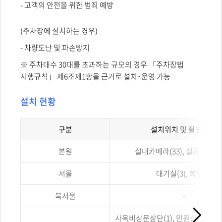
- 고객의 안전을 위한 범죄 예방
(주차장에 설치하는 경우)
- 차량도난 및 파손방지
※ 주차대수 30대를 초과하는 규모의 경우 「주차장법
시행규칙」 제6조제1항을 근거로 설치･운영 가능
설치 현황
구분
설치위치 및 촬영 범위
영상정보처리기기
본원
실내카메라(33), 실외카메라(
설치
현황을
구분,
서울
대기실(3), 복도(3)
설치위치
및
북서울
-
촬영
범위,
대수
사옥비상문상단(1), 민원실(2), 주차장