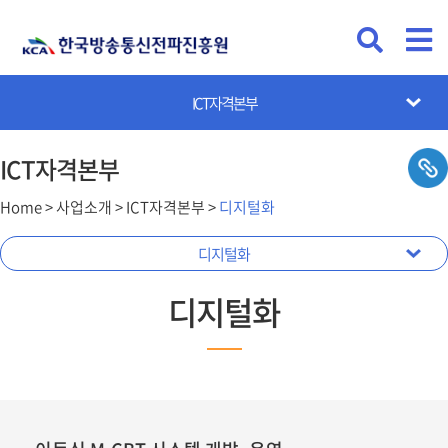
빛마루방송지원단
차세대전파혁신단
ICT기금관리본부
전파통신AX본부
방송미디어본부
전파기반본부
ICT자격본부
ICT자격본부
Home > 사업소개 > ICT자격본부 >
디지털화
신규 자격 시행기반 구축
업무 주요안내
대국민서비스
디지털화
디지털화