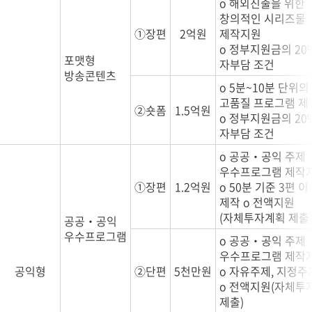
o 해외진출을 위한
창의적인 시리즈물
①장편
2억원
제작지원
o 정부지원금의 20
포맷형
자부담 조건
방송콘텐츠
o 5분~10분 단위의
고품질 프로그램 
②숏폼
1.5억원
o 정부지원금의 20
자부담 조건
o 공공‧공익 주제
우수프로그램 제작
①장편
1.2억원
o 50분 기준 3편 이
제작 o 전액지원
(자체투자계획 제출
공공‧공익
우수프로그램
o 공공‧공익 주제
우수프로그램 제작
공익형
②단편
5천만원
o 자유주제, 지정주
o 전액지원(자체투
제출)