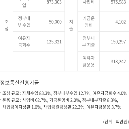
송
873,303
사업비
575,983
다.
입
통
신
발
정부내
기금운
조
50,000
지
4,102
전
부 수입
영비
기
성
출
금
운
여유자
정부내
125,321
150,297
용
금회수
부 지출
규
모
여유자
에
318,242
대
금운용
한
조
성
정보통신진흥기금
규
모,
조성 규모 : 자체수입 83.3%, 정부내부수입 12.7%, 여유자금회수 4.0%
운
운용 규모 : 사업비 62.7%, 기금운영비 2.0%, 정부내부지출 8.3%,
용
규
차입금이자상환 1.0%, 차입금원금상환 22.3%, 여유자금운용 3.7%
모
에
대
(단위 : 백만원)
한