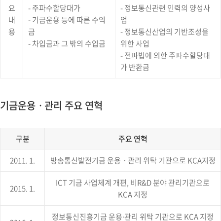
기
요
- 주파수할당대가
- 정보통신관련 인력의 양성사
금
내
- 기금운용 등에 따른 수익
업
의
용
금
- 정보통신산업의 기반조성을
조
성
- 차입금과 그 밖의 수입금
위한 사업
및
- 전파법에 의한 주파수할당대
용
가 반환금
도
에
대
한
기금운용ㆍ관리 주요 연혁
구
분,
조
성,
구분
주요 연혁
용
도
기
의
2011. 1.
방송통신발전기금 운용ㆍ관리 위탁 기관으로 KCA지정
금
정
운
보
용
ICT 기금 사업체계 개편, 비R&D 분야 관리기관으로
를
ㆍ
2015. 1.
제
KCA 지정
관
공
리
하
주
정보통신진흥기금 운용∙관리 위탁 기관으로 KCA 지정
는