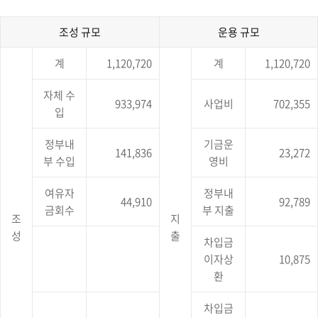
정
보
를
조성 규모
운용 규모
제
‘25
공
계
1,120,720
계
1,120,720
년
하
도
는
정
표
자체 수
보
933,974
사업비
702,355
입
입
통
니
신
다.
진
정부내
기금운
141,836
23,272
흥
부 수입
영비
기
금
운
여유자
정부내
44,910
92,789
용
금회수
부 지출
규
조
지
모
성
출
차입금
에
대
이자상
10,875
한
환
조
성
규
차입금