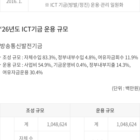
2016. 1.
요
표
※ ICT 기금(방발/정진) 운용∙관리 일원화
연
입
혁
니
에
다.
대
‘26년도 ICT기금 운용 규모
한
구
분,
방송통신발전기금
주
요
조성 규모 : 자체수입 83.3%, 정부내부수입 4.8%, 여유자금회수 11.9%
연
혁
운용 규모 : 사업비 54.9%, 기금운영비 0.4%, 정부내부지출 14.3%,
에
여유자금운용 30.4%
대
한
정
(단위 : 백만원)
보
를
제
공
조성 규모
운용 규모
하
‘26
는
계
1,048,624
계
1,048,624
년
표
도
입
방
니
자체 수