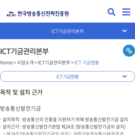
빛마루방송지원단
차세대전파혁신단
ICT기금관리본부
전파통신AX본부
방송미디어본부
전파기반본부
ICT자격본부
ICT기금관리본부
Home > 사업소개 > ICT기금관리본부 >
ICT 기금현황
기금사업정보관리시스템
위원회 및 보고서
기금사업 성과
ICT 기금현황
업무안내
목적 및 설치 근거
방송통신발전기금
설치목적 : 방송통신의 진흥을 지원하기 위해 방송통신발전기금 설치
설치근거 : 방송통신발전기본법 제24조 (방송통신발전기금의 설치)
제24조(방송통신발전기금의 설치) : 과학기술정보통신부장관과