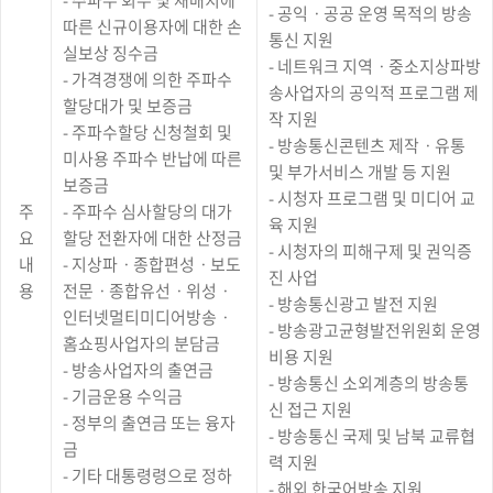
- 주파수 회수 및 재배치에
- 공익ㆍ공공 운영 목적의 방송
조
따른 신규이용자에 대한 손
성
통신 지원
실보상 징수금
및
- 네트워크 지역ㆍ중소지상파방
용
- 가격경쟁에 의한 주파수
송사업자의 공익적 프로그램 제
도
할당대가 및 보증금
에
작 지원
- 주파수할당 신청철회 및
대
- 방송통신콘텐츠 제작ㆍ유통
한
미사용 주파수 반납에 따른
및 부가서비스 개발 등 지원
구
보증금
분,
- 시청자 프로그램 및 미디어 교
주
- 주파수 심사할당의 대가
조
육 지원
성,
요
할당 전환자에 대한 산정금
- 시청자의 피해구제 및 권익증
용
내
- 지상파ㆍ종합편성ㆍ보도
도
진 사업
용
전문ㆍ종합유선ㆍ위성ㆍ
의
- 방송통신광고 발전 지원
정
인터넷멀티미디어방송ㆍ
- 방송광고균형발전위원회 운영
보
홈쇼핑사업자의 분담금
를
비용 지원
- 방송사업자의 출연금
제
- 방송통신 소외계층의 방송통
공
- 기금운용 수익금
신 접근 지원
하
- 정부의 출연금 또는 융자
는
- 방송통신 국제 및 남북 교류협
금
표
력 지원
입
- 기타 대통령령으로 정하
- 해외 한국어방송 지원
니