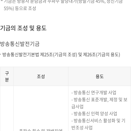
기금은 방송사 분담금과 주파수 할당대가(방발기금 45%, 정진기금
55%) 등으로 조성
기금의 조성 및 용도
방송통신발전기금
방송통신발전기본법 제25조(기금의 조성) 및 제26조(기금의 용도)
구
조성
용도
분
방
- 방송통신 연구개발 사업
송
통
- 방송통신 표준개발, 제정 및 보
신
급사업
발
- 방송통신 인력 양성 사업
전
기
- 방송통신서비스 활성화 및 기
금
반조성 사업
의