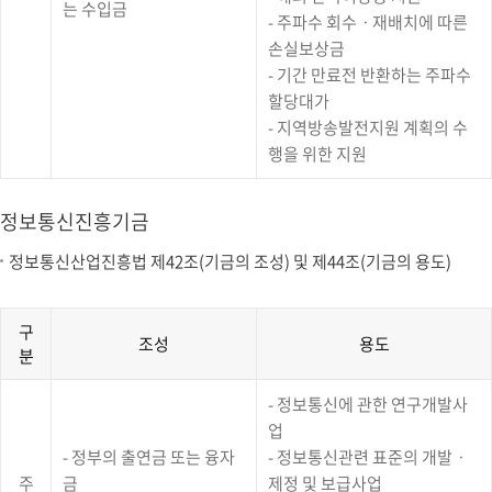
는 수입금
다.
- 주파수 회수ㆍ재배치에 따른
손실보상금
- 기간 만료전 반환하는 주파수
할당대가
- 지역방송발전지원 계획의 수
행을 위한 지원
정보통신진흥기금
정보통신산업진흥법 제42조(기금의 조성) 및 제44조(기금의 용도)
구
조성
용도
분
정
- 정보통신에 관한 연구개발사
보
통
업
신
- 정부의 출연금 또는 융자
- 정보통신관련 표준의 개발ㆍ
진
주
금
제정 및 보급사업
흥