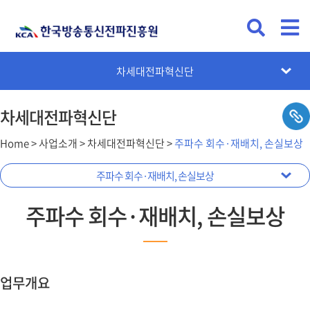
빛마루방송지원단
차세대전파혁신단
ICT기금관리본부
전파통신AX본부
방송미디어본부
전파기반본부
ICT자격본부
차세대전파혁신단
Home > 사업소개 > 차세대전파혁신단 >
주파수 회수·재배치, 손실보상
주파수 대역정비 실행기반 구축
주파수 회수·재배치, 손실보상
주파수 현황 조사·분석, 평가
주파수 공동사용 활성화
업무안내
주파수 회수·재배치, 손실보상
업무개요